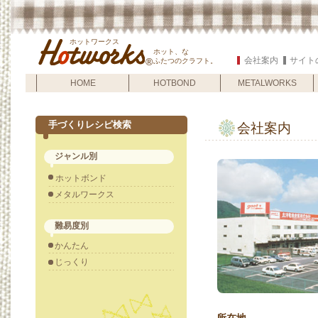
ホットワークス
ホット、な
会社案内
サイト
®
ふたつのクラフト。
HOME
HOTBOND
METALWORKS
手づくりレシピ検索
会社案内
ジャンル別
ホットボンド
メタルワークス
難易度別
かんたん
じっくり