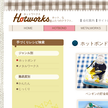
ホットワークス
ホット、な
会社案内
サイト
®
ふたつのクラフト。
HOME
HOTBOND
HOTBOND
METALWORKS
手づくりレシピ検索
ホットボンド
ジャンル別
ホットボンド
メタルワークス
難易度別
かんたん
じっくり
ペンギンの貯金