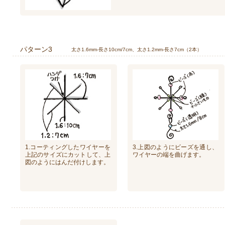
パターン3
太さ1.6mm-長さ10cm/7cm、太さ1.2mm-長さ7cm（2本）
1.コーティングしたワイヤーを
3.上図のようにビーズを通し、
上記のサイズにカットして、上
ワイヤーの端を曲げます。
図のようにはんだ付けします。