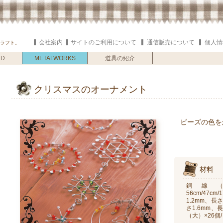
会社案内
サイトのご利用について
通信販売について
個人情
ラフト。
ND
METALWORKS
METALWORKS
道具の紹介
クリスマスのオーナメント
ビーズの色を
材料
銅線（
56cm/47c
1.2mm、長さ
さ1.6mm、長
（大）×26