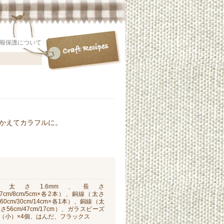
報保護について
かえてカラフルに。
太さ1.6mm、長さ
m/17cm/8cm/5cm×各2本）、銅線（太さ
60cm/30cm/14cm×各1本）、銅線（太
さ56cm/47cm/17cm）、ガラスビーズ
個/（小）×4個、はんだ、フラックス