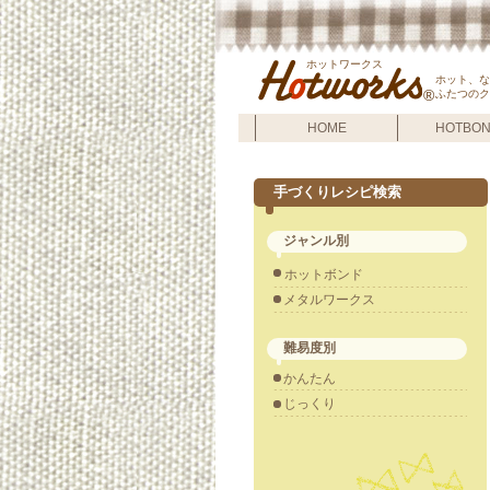
ホットワークス
ホット、な
®
ふたつのク
HOME
HOTBO
手づくりレシピ検索
ジャンル別
ホットボンド
メタルワークス
難易度別
かんたん
じっくり