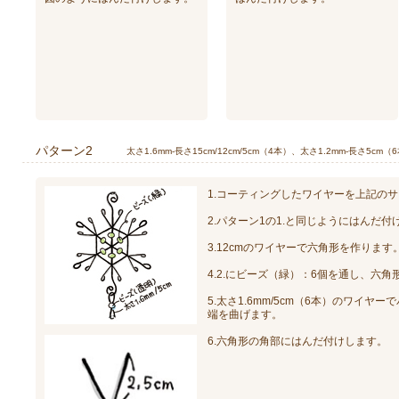
パターン2
太さ1.6mm-長さ15cm/12cm/5cm（4本）、太さ1.2mm-長さ5cm（
1.コーティングしたワイヤーを上記の
2.パターン1の1.と同じようにはんだ付けし
3.12cmのワイヤーで六角形を作ります
4.2.にビーズ（緑）：6個を通し、六
5.太さ1.6mm/5cm（6本）のワイ
端を曲げます。
6.六角形の角部にはんだ付けします。