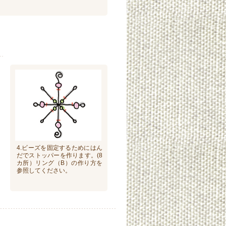
4.ビーズを固定するためにはん
だでストッパーを作ります。(8
カ所）リング（B）の作り方を
参照してください。