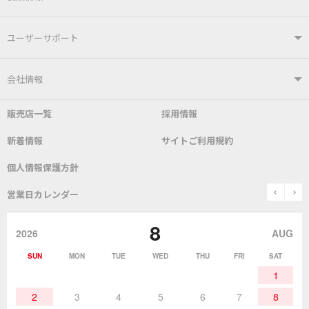
製品情報TOP
ユーザーサポート
はんだ付けシステム
はんだこて
ユーザーサポートTOP
会社情報
こて先
自動はんだ送り装置
販売店一覧
採用情報
よくあるご質問
デモ機貸し出しサービス
会社概要
社長あいさつ
新着情報
サイトご利用規約
SDS(MSDS)製品
測定器／こて先温度計
はんだ槽
総合カタログ
沿革
グットブランドについて
安全データシート
個人情報保護方針
表面実装/SMT関連
はんだ除去
prev
n
取扱説明書
通信販売
営業日カレンダー
グットのあゆみ
8
作業環境／材料
はんだ／ケミカル
該非説明発行の申込み
販売終了品
2026
AUG
SUN
MON
TUE
WED
THU
FRI
SAT
熱加工
作業用工具
お問合せ・資料請求
1
2
3
4
5
6
7
8