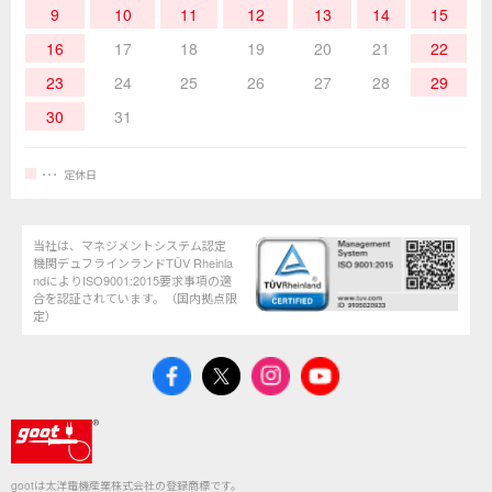
9
10
11
12
13
14
15
16
17
18
19
20
21
22
23
24
25
26
27
28
29
30
31
定休日
当社は、マネジメントシステム認定
機関デュフラインランドTÜV Rheinla
ndによりISO9001:2015要求事項の適
合を認証されています。（国内拠点限
定）
gootは太洋電機産業株式会社の登録商標です。