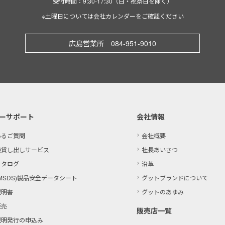
受付時間：9:30-17:30（日・祝祭日を除く）
※土曜日については会社カレンダーをご確認ください
広島営業所 084-951-9010
ーサポート
会社情報
あるご質問
会社概要
機貸し出しサービス
社長あいさつ
カタログ
沿革
MSDS)製品
安全データシート
グットブランドについて
説明書
グットのあゆみ
販売
販売店一覧
説明発行の申込み