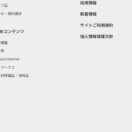
採用情報
終了品
合せ・資料請求
新着情報
サイトご利用規約
めコンテンツ
個人情報保護方針
整備室
事例
goot channel
トワークス
教材用備品・消耗品