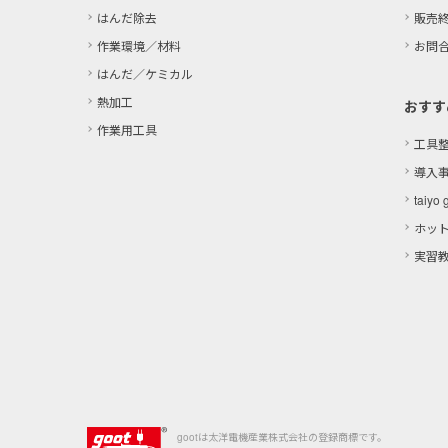
はんだ除去
販売
作業環境／材料
お問
はんだ／ケミカル
熱加工
おすす
作業用工具
工具
導入
taiyo 
ホッ
実習
gootは太洋電機産業株式会社の登録商標です。