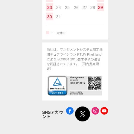
23
24
25
26
27
28
29
30
31
定休日
当社は、マネジメントシステム認定機
関デュフラインランドTÜV Rheinland
によりISO9001:2015要求事項の適合
を認証されています。（国内拠点限
定）
SNSアカウ
ント