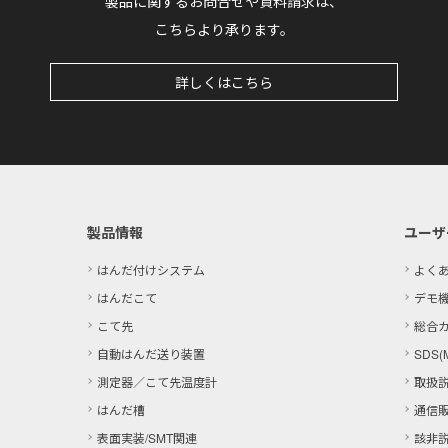
製品に関するお問合せや資料請求は、
こちらより承ります。
詳しくはこちら
製品情報
ユーザ
はんだ付けシステム
よく
はんだこて
デモ
こて先
総合
自動はんだ送り装置
SDS(
測定器／こて先温度計
取扱
はんだ槽
通信
表面実装/SMT関連
該非