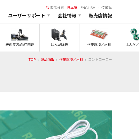
製品検索
日本語
ENGLISH
中文簡体
ズ
ユーザーサポート
会社情報
販売店情報
表面実装/SMT関連
はんだ除去
作業環境／材料
はんだ／
TOP
製品情報
作業環境／材料
コントローラー