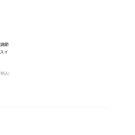
量調節
Fスイ
(税込)