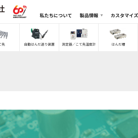
私たちについて
製品情報
カスタマイ
て先
自動はんだ送り装置
測定器／こて先温度計
はんだ槽