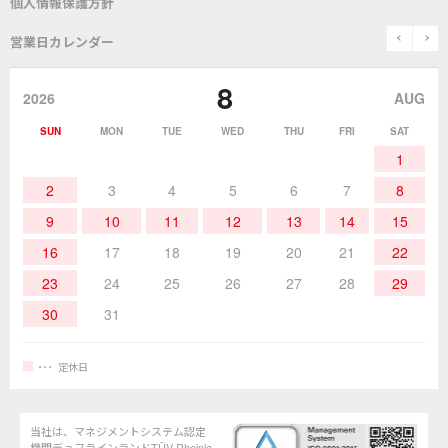
個人情報保護方針
表面実装/SMT関連
はんだ除去
prev
n
取扱説明書
通信販売
営業日カレンダー
グットのあゆみ
8
作業環境／材料
はんだ／ケミカル
該非説明発行の申込み
販売終了品
2026
AUG
SUN
MON
TUE
WED
THU
FRI
SAT
熱加工
作業用工具
お問合せ・資料請求
1
2
3
4
5
6
7
8
9
10
11
12
13
14
15
16
17
18
19
20
21
22
23
24
25
26
27
28
29
30
31
定休日
当社は、マネジメントシステム認定
機関デュフラインランドTÜV Rheinla