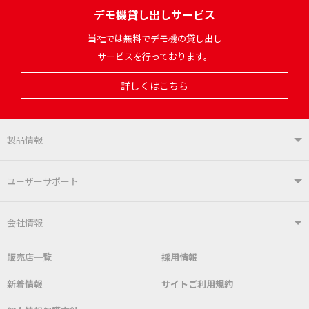
デモ機貸し出しサービス
当社では無料でデモ機の貸し出し
サービスを行っております。
詳しくはこちら
製品情報
製品情報TOP
ユーザーサポート
はんだ付けシステム
はんだこて
ユーザーサポートTOP
会社情報
こて先
自動はんだ送り装置
販売店一覧
採用情報
よくあるご質問
デモ機貸し出しサービス
会社概要
社長あいさつ
新着情報
サイトご利用規約
SDS(MSDS)製品
測定器／こて先温度計
はんだ槽
総合カタログ
沿革
グットブランドについて
安全データシート