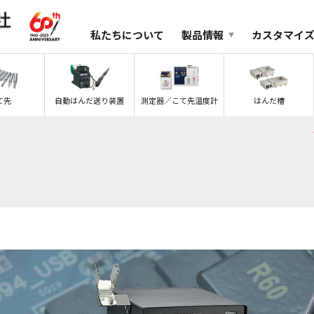
私たちについて
製品情報
カスタマイ
て先
自動はんだ送り装置
測定器／こて先温度計
はんだ槽