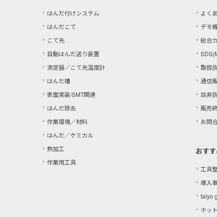
はんだ付けシステム
よく
はんだこて
デモ
こて先
総合
自動はんだ送り装置
SDS(
測定器／こて先温度計
取扱
はんだ槽
通信
表面実装/SMT関連
該非
はんだ除去
販売
作業環境／材料
お問
はんだ／ケミカル
熱加工
おすす
作業用工具
工具
導入
taiyo 
ホッ