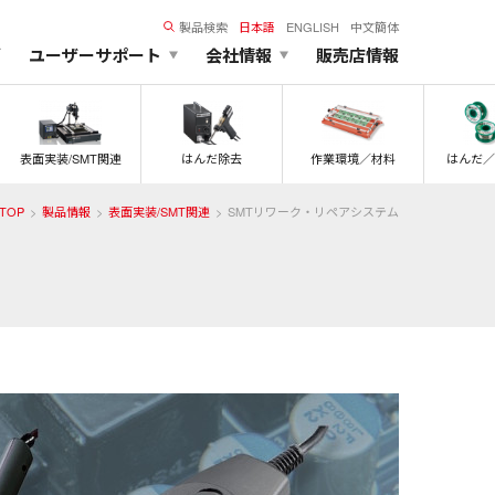
製品検索
日本語
ENGLISH
中文簡体
ズ
ユーザーサポート
会社情報
販売店情報
表面実装/SMT関連
はんだ除去
作業環境／材料
はんだ／
TOP
製品情報
表面実装/SMT関連
SMTリワーク・リペアシステム