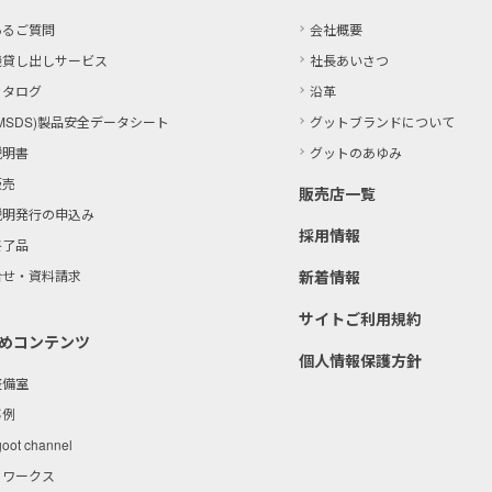
あるご質問
会社概要
機貸し出しサービス
社長あいさつ
カタログ
沿革
MSDS)製品
安全データシート
グットブランドについて
説明書
グットのあゆみ
販売
販売店一覧
説明発行の申込み
採用情報
終了品
合せ・資料請求
新着情報
サイトご利用規約
めコンテンツ
個人情報保護方針
整備室
事例
goot channel
トワークス