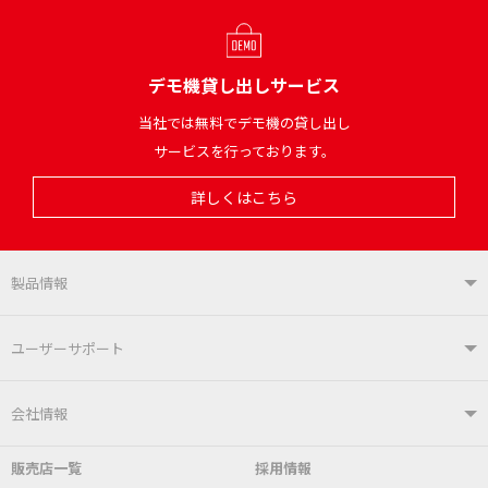
デモ機貸し出しサービス
当社では無料でデモ機の貸し出し
サービスを行っております。
詳しくはこちら
製品情報
製品情報TOP
ユーザーサポート
はんだ付けシステム
はんだこて
ユーザーサポートTOP
会社情報
こて先
自動はんだ送り装置
販売店一覧
採用情報
よくあるご質問
デモ機貸し出しサービス
会社概要
社長あいさつ