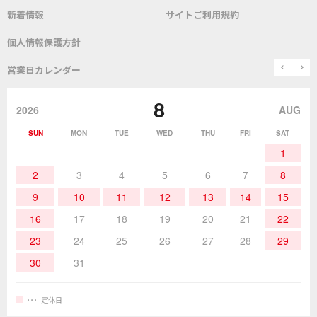
新着情報
サイトご利用規約
SDS(MSDS)製品
測定器／こて先温度計
はんだ槽
総合カタログ
沿革
グットブランドについて
安全データシート
個人情報保護方針
表面実装/SMT関連
はんだ除去
prev
n
取扱説明書
通信販売
営業日カレンダー
グットのあゆみ
8
作業環境／材料
はんだ／ケミカル
該非説明発行の申込み
販売終了品
2026
AUG
SUN
MON
TUE
WED
THU
FRI
SAT
熱加工
作業用工具
お問合せ・資料請求
1
2
3
4
5
6
7
8
9
10
11
12
13
14
15
16
17
18
19
20
21
22
23
24
25
26
27
28
29
30
31
定休日