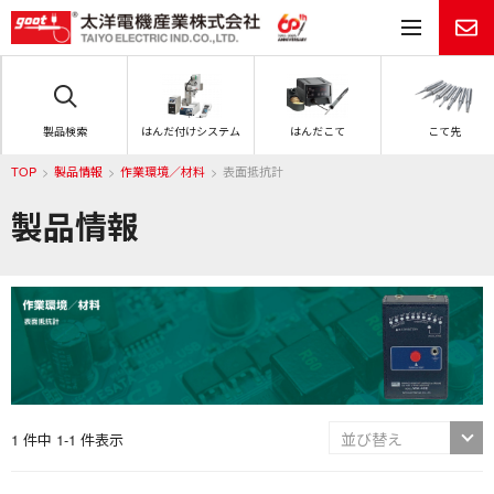
メ
製品検索
はんだ付けシステム
はんだこて
こて先
TOP
製品情報
作業環境／材料
表面抵抗計
製品情報
1 件中 1-1 件表示