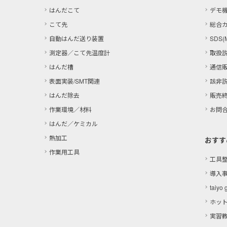
はんだこて
デモ
こて先
総合
自動はんだ送り装置
SDS(
測定器／こて先温度計
取扱
はんだ槽
通信
表面実装/SMT関連
該非
はんだ除去
販売
作業環境／材料
お問
はんだ／ケミカル
熱加工
おすす
作業用工具
工具
導入
taiyo 
ホッ
実習