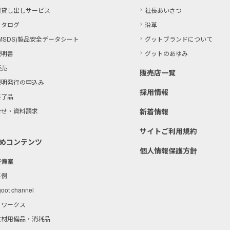
機貸し出しサービス
社長あいさつ
カタログ
沿革
MSDS)製品
安全データシート
グットブランドについて
説明書
グットのあゆみ
販売
販売店一覧
説明発行の申込み
採用情報
終了品
合せ・資料請求
新着情報
サイトご利用規約
めコンテンツ
個人情報保護方針
整備室
事例
goot channel
トワークス
教材用備品・消耗品