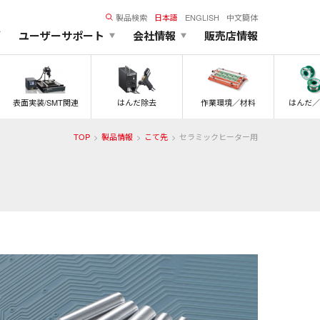
製品検索
日本語
ENGLISH
中文簡体
ズ
ユーザーサポート
会社情報
販売店情報
表面実装/SMT関連
はんだ除去
作業環境／材料
はんだ／
TOP
製品情報
こて先
セラミックヒーター用