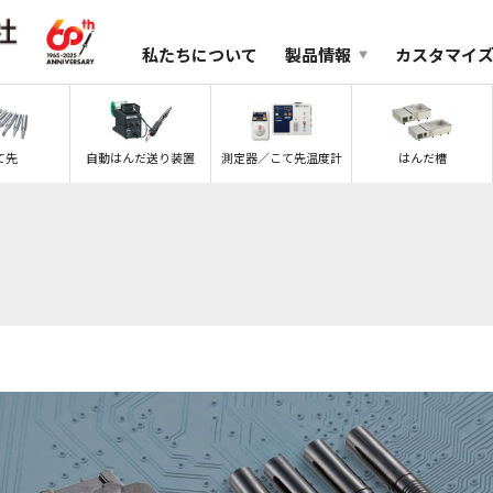
私たちについて
製品情報
カスタマイ
て先
自動はんだ送り装置
測定器／こて先温度計
はんだ槽