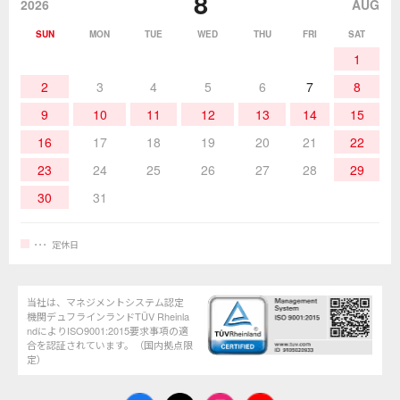
8
該非説明発行の申込み
販売終了品
2026
AUG
SUN
MON
TUE
WED
THU
FRI
SAT
熱加工
作業用工具
お問合せ・資料請求
1
2
3
4
5
6
7
8
9
10
11
12
13
14
15
16
17
18
19
20
21
22
23
24
25
26
27
28
29
30
31
定休日
当社は、マネジメントシステム認定
機関デュフラインランドTÜV Rheinla
ndによりISO9001:2015要求事項の適
合を認証されています。（国内拠点限
定）