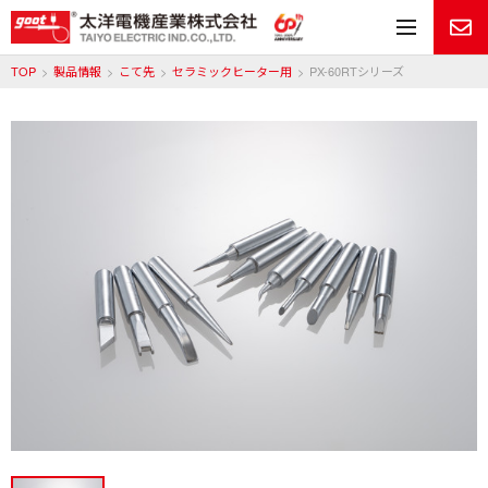
メ
TOP
製品情報
こて先
セラミックヒーター用
PX-60RTシリーズ