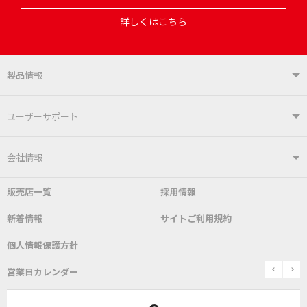
詳しくはこちら
製品情報
製品情報TOP
ユーザーサポート
はんだ付けシステム
はんだこて
ユーザーサポートTOP
会社情報
こて先
自動はんだ送り装置
販売店一覧
採用情報
よくあるご質問
デモ機貸し出しサービス
会社概要
社長あいさつ
新着情報
サイトご利用規約
SDS(MSDS)製品
測定器／こて先温度計
はんだ槽
総合カタログ
沿革
グットブランドについて
安全データシート
個人情報保護方針
表面実装/SMT関連
はんだ除去
prev
n
取扱説明書
通信販売
営業日カレンダー
グットのあゆみ
作業環境／材料
はんだ／ケミカル