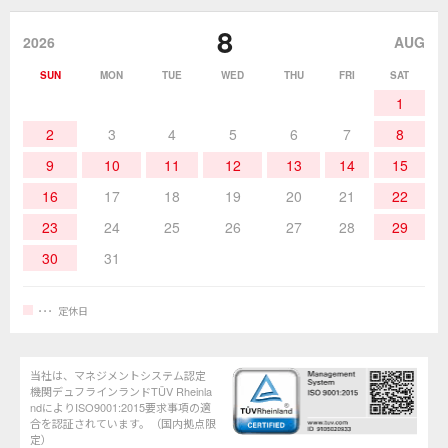
8
作業環境／材料
はんだ／ケミカル
該非説明発行の申込み
販売終了品
2026
AUG
SUN
MON
TUE
WED
THU
FRI
SAT
熱加工
作業用工具
お問合せ・資料請求
1
2
3
4
5
6
7
8
9
10
11
12
13
14
15
16
17
18
19
20
21
22
23
24
25
26
27
28
29
30
31
定休日
当社は、マネジメントシステム認定
機関デュフラインランドTÜV Rheinla
ndによりISO9001:2015要求事項の適
合を認証されています。（国内拠点限
定）