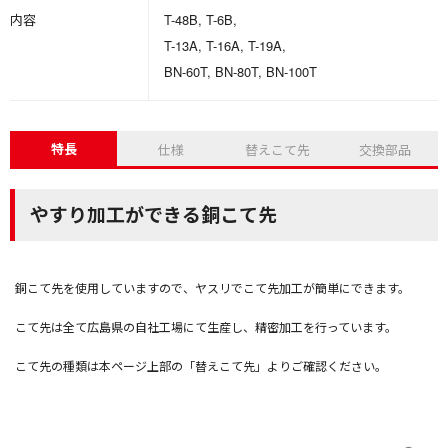
内容
T-48B, T-6B,
T-13A, T-16A, T-19A,
BN-60T, BN-80T, BN-100T
特長
仕様
替えこて先
交換部品
やすり加工ができる銅こて先
銅こて先を使用していますので、ヤスリでこて先加工が簡単にできます。
こて先は全て広島県の自社工場にて生産し、精密加工を行っています。
こて先の種類は本ページ上部の「替えこて先」よりご確認ください。