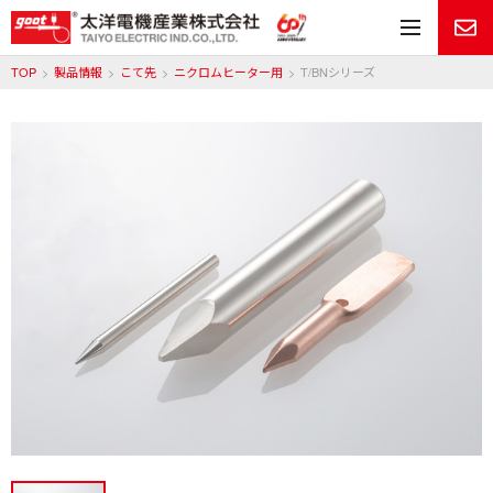
メ
TOP
製品情報
こて先
ニクロムヒーター用
T/BNシリーズ