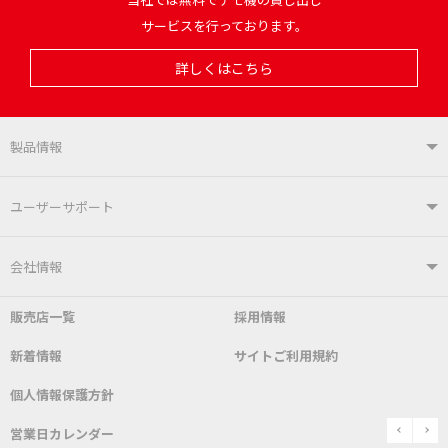
サービスを行っております。
詳しくはこちら
製品情報
製品情報TOP
ユーザーサポート
はんだ付けシステム
はんだこて
ユーザーサポートTOP
会社情報
こて先
自動はんだ送り装置
販売店一覧
採用情報
よくあるご質問
デモ機貸し出しサービス
会社概要
社長あいさつ
新着情報
サイトご利用規約
SDS(MSDS)製品
測定器／こて先温度計
はんだ槽
総合カタログ
沿革
グットブランドについて
安全データシート
個人情報保護方針
表面実装/SMT関連
はんだ除去
prev
n
取扱説明書
通信販売
営業日カレンダー
グットのあゆみ