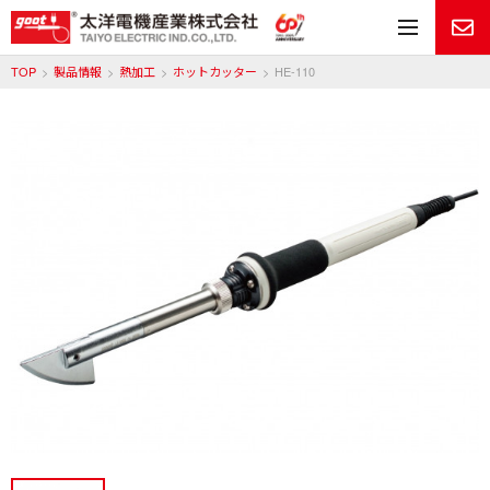
メ
TOP
製品情報
熱加工
ホットカッター
HE-110