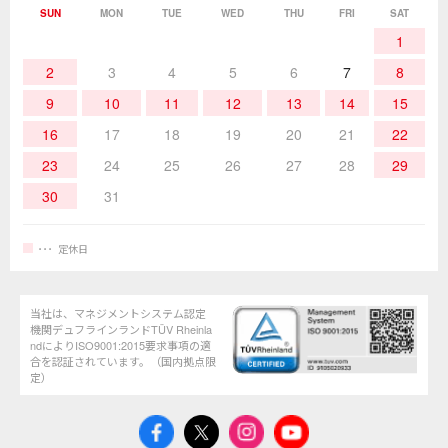
SUN
MON
TUE
WED
THU
FRI
SAT
熱加工
作業用工具
お問合せ・資料請求
1
2
3
4
5
6
7
8
9
10
11
12
13
14
15
16
17
18
19
20
21
22
23
24
25
26
27
28
29
30
31
定休日
当社は、マネジメントシステム認定
機関デュフラインランドTÜV Rheinla
ndによりISO9001:2015要求事項の適
合を認証されています。（国内拠点限
定）