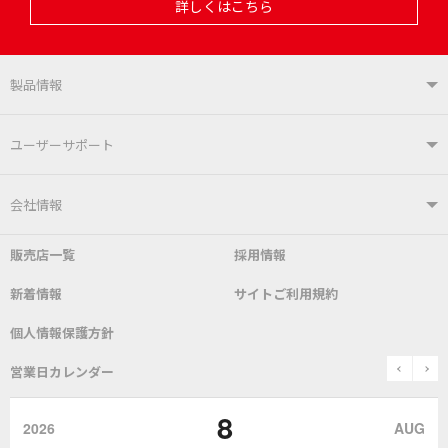
詳しくはこちら
製品情報
製品情報TOP
ユーザーサポート
はんだ付けシステム
はんだこて
ユーザーサポートTOP
会社情報
こて先
自動はんだ送り装置
販売店一覧
採用情報
よくあるご質問
デモ機貸し出しサービス
会社概要
社長あいさつ
新着情報
サイトご利用規約
SDS(MSDS)製品
測定器／こて先温度計
はんだ槽
総合カタログ
沿革
グットブランドについて
安全データシート
個人情報保護方針
表面実装/SMT関連
はんだ除去
prev
n
取扱説明書
通信販売
営業日カレンダー
グットのあゆみ
8
作業環境／材料
はんだ／ケミカル
該非説明発行の申込み
販売終了品
2026
AUG