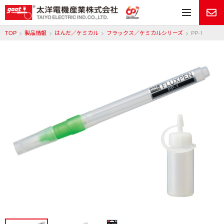
メ
TOP
製品情報
はんだ／ケミカル
フラックス／ケミカルシリーズ
PP-1