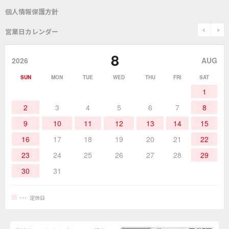
測定器／こて先温度計
はんだ槽
総合カタログ
沿革
グットブランドについて
安全データシート
個人情報保護方針
表面実装/SMT関連
はんだ除去
prev
n
取扱説明書
通信販売
営業日カレンダー
グットのあゆみ
8
作業環境／材料
はんだ／ケミカル
該非説明発行の申込み
販売終了品
2026
AUG
SUN
MON
TUE
WED
THU
FRI
SAT
熱加工
作業用工具
お問合せ・資料請求
1
2
3
4
5
6
7
8
9
10
11
12
13
14
15
16
17
18
19
20
21
22
23
24
25
26
27
28
29
30
31
定休日