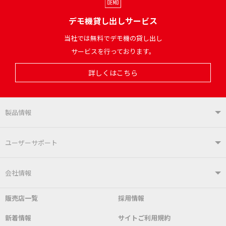
デモ機貸し出しサービス
当社では無料でデモ機の貸し出し
サービスを行っております。
詳しくはこちら
製品情報
製品情報TOP
ユーザーサポート
はんだ付けシステム
はんだこて
ユーザーサポートTOP
会社情報
こて先
自動はんだ送り装置
販売店一覧
採用情報
よくあるご質問
デモ機貸し出しサービス
会社概要
社長あいさつ
新着情報
サイトご利用規約
SDS(MSDS)製品