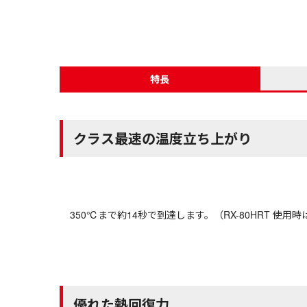
特長
クラス最速の温度立ち上がり
350℃まで約14秒で到達します。（RX-80HRT 使用時
優れた熱回復力