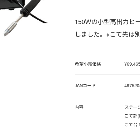
150Ｗの小型高出力
しました。※こて先は
希望小売価格
¥69,46
JANコード
497520
内容
ステー
こて部(R
こて台 