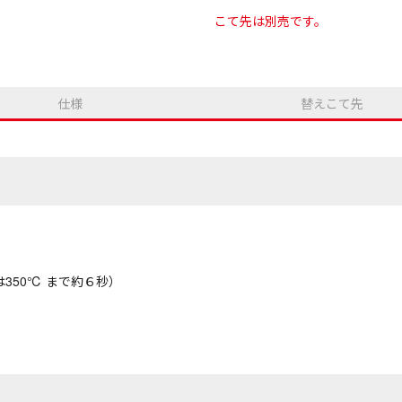
こて先は別売です。
仕様
替えこて先
は350℃ まで約６秒）