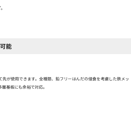
プ。
用可能
上のこて先が使用できます。全種類、鉛フリーはんだの侵食を考慮した鉄メッ
多層基板にも余裕で対応。