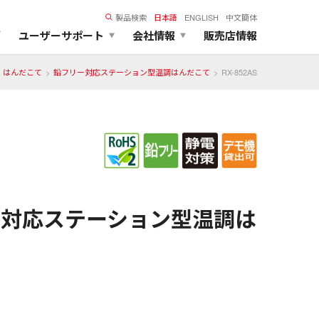
製品検索
日本語
ENGLISH
中文簡体
ズ
ユーザーサポート
会社情報
販売店情報
はんだこて
鉛フリー対応ステーション型温調はんだこて
RX-852AS
だ対応ステーション型温調は