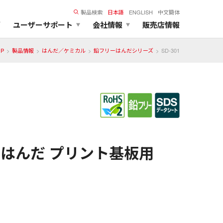
製品検索
日本語
ENGLISH
中文簡体
ズ
ユーザーサポート
会社情報
販売店情報
OP
製品情報
はんだ／ケミカル
鉛フリーはんだシリーズ
SD-301
はんだ プリント基板用