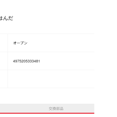
はんだ
オープン
4975205333481
交換部品