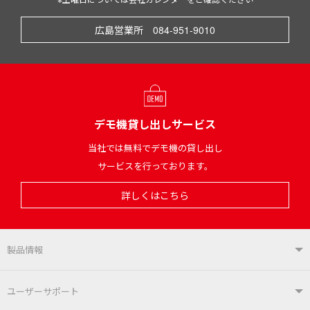
広島営業所 084-951-9010
デモ機貸し出しサービス
当社では無料でデモ機の貸し出し
サービスを行っております。
詳しくはこちら
製品情報
製品情報TOP
ユーザーサポート