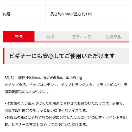
内容
長さ約5.5m／重さ約11g
特長
仕様
替えこて先
交換部品
ビギナーにも安心してご使用いただけます
SD-81 線径 Φ0.6mm、長さ約5.5m、重さ約11g
☆チップ抵抗、チップコンデンサ、チップトランジスタ、フラットICなど、表
面実装部品のはんだ付けに。
●作業性のよい鉛入りはんだを用途に合わせてお選びいただけます。少量で、
修理や設計開発のちょっと使いに便利なサイズです。
●各製品の箱にはそれぞれの用途に合わせたはんだ付けの仕方・ポイントを記
載、ビギナーの方にも安心してご使用いただけます。