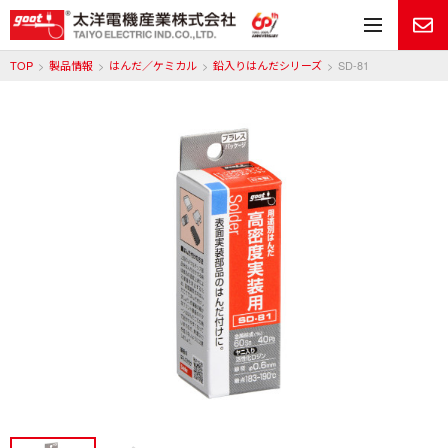
メ
TOP
製品情報
はんだ／ケミカル
鉛入りはんだシリーズ
SD-81