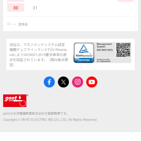
30
31
定休日
当社は、マネジメントシステム認定
機関デュフラインランドTÜV Rheinla
ndによりISO9001:2015要求事項の適
合を認証されています。（国内拠点限
定）
gootは太洋電機産業株式会社の登録商標です。
Copyright © TAIYO ELECTRIC IND.CO.,LTD. All Rights Reserved.