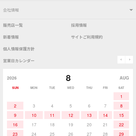
はんだ付けシステム
はんだこて
ユーザーサポートTOP
会社情報
こて先
自動はんだ送り装置
販売店一覧
採用情報
よくあるご質問
デモ機貸し出しサービス
会社概要
社長あいさつ
新着情報
サイトご利用規約
SDS(MSDS)製品
測定器／こて先温度計
はんだ槽
総合カタログ
沿革
グットブランドについて
安全データシート
個人情報保護方針
表面実装/SMT関連
はんだ除去
prev
n
取扱説明書
通信販売
営業日カレンダー
グットのあゆみ
8
作業環境／材料
はんだ／ケミカル
該非説明発行の申込み
販売終了品
2026
AUG
SUN
MON
TUE
WED
THU
FRI
SAT
熱加工
作業用工具
お問合せ・資料請求
1
2
3
4
5
6
7
8
9
10
11
12
13
14
15
16
17
18
19
20
21
22
23
24
25
26
27
28
29