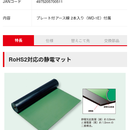
JANコード
4975205700511
内容
プレート付アース線 2本入り（WD-1E）付属
特長
仕様
替えこて先
交換部品
RoHS2対応の静電マット