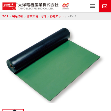
メ
TOP
製品情報
作業環境／材料
静電マット
WD-13