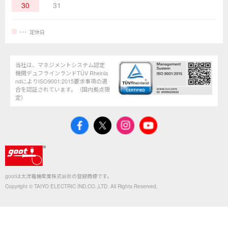
30
31
定休日
当社は、マネジメントシステム認定
機関デュフラインランドTÜV Rheinla
ndによりISO9001:2015要求事項の適
合を認証されています。（国内拠点限
定）
gootは太洋電機産業株式会社の登録商標です。
Copyright © TAIYO ELECTRIC IND.CO.,LTD. All Rights Reserved.