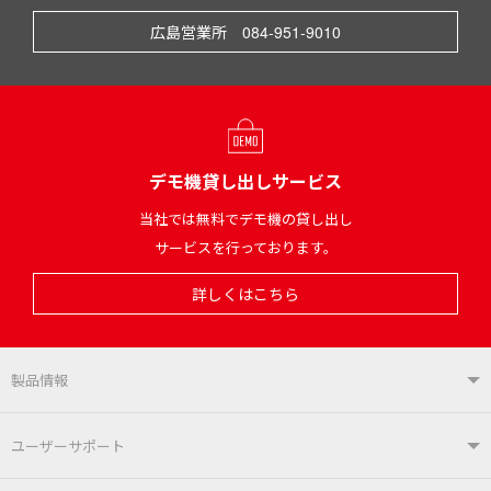
広島営業所 084-951-9010
デモ機貸し出しサービス
当社では無料でデモ機の貸し出し
サービスを行っております。
詳しくはこちら
製品情報
製品情報TOP
ユーザーサポート