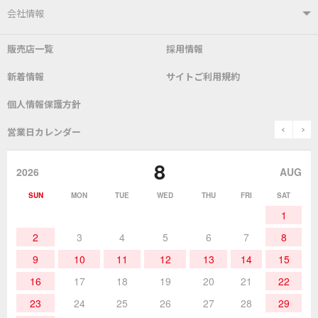
はんだ付けシステム
はんだこて
ユーザーサポートTOP
会社情報
こて先
自動はんだ送り装置
販売店一覧
採用情報
よくあるご質問
デモ機貸し出しサービス
会社概要
社長あいさつ
新着情報
サイトご利用規約
SDS(MSDS)製品
測定器／こて先温度計
はんだ槽
総合カタログ
沿革
グットブランドについて
安全データシート
個人情報保護方針
表面実装/SMT関連
はんだ除去
prev
n
取扱説明書
通信販売
営業日カレンダー
グットのあゆみ
8
作業環境／材料
はんだ／ケミカル
該非説明発行の申込み
販売終了品
2026
AUG
SUN
MON
TUE
WED
THU
FRI
SAT
熱加工
作業用工具
お問合せ・資料請求
1
2
3
4
5
6
7
8
9
10
11
12
13
14
15
16
17
18
19
20
21
22
23
24
25
26
27
28
29