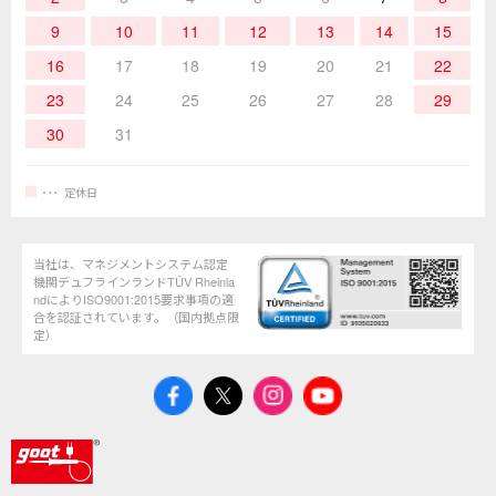
9
10
11
12
13
14
15
16
17
18
19
20
21
22
23
24
25
26
27
28
29
30
31
定休日
当社は、マネジメントシステム認定
機関デュフラインランドTÜV Rheinla
ndによりISO9001:2015要求事項の適
合を認証されています。（国内拠点限
定）