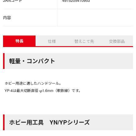
JANコード
4975205410953
内容
特長
仕様
替えこて先
交換部品
軽量・コンパクト
ホビー用途に適したハンドツール。
YP-4は最大切断直径 φ1.6mm（軟鉄線）です。
ホビー用工具 YN/YPシリーズ