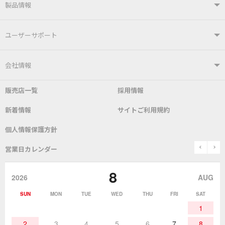
製品情報
製品情報TOP
ユーザーサポート
はんだ付けシステム
はんだこて
ユーザーサポートTOP
会社情報
こて先
自動はんだ送り装置
販売店一覧
採用情報
よくあるご質問
デモ機貸し出しサービス
会社概要
社長あいさつ
新着情報
サイトご利用規約
SDS(MSDS)製品
測定器／こて先温度計
はんだ槽
総合カタログ
沿革
グットブランドについて
安全データシート
個人情報保護方針
表面実装/SMT関連
はんだ除去
prev
n
取扱説明書
通信販売
営業日カレンダー
グットのあゆみ
8
作業環境／材料
はんだ／ケミカル
該非説明発行の申込み
販売終了品
2026
AUG
SUN
MON
TUE
WED
THU
FRI
SAT
熱加工
作業用工具
お問合せ・資料請求
1
2
3
4
5
6
7
8