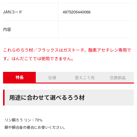
JANコード
4975205440066
内容
これらのろう材／フラックスはガストーチ、酸素アセチレン専用で
す。はんだこてでは使用できません。
特長
仕様
替えこて先
交換部品
用途に合わせて選べるろう材
リン銅ろう リン：70%
銅や銅合金の接合にお使いください。