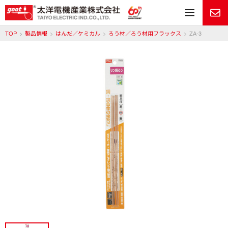
メ
TOP
製品情報
はんだ／ケミカル
ろう材／ろう材用フラックス
ZA-3