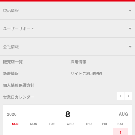
製品情報
製品情報TOP
ユーザーサポート
はんだ付けシステム
はんだこて
ユーザーサポートTOP
会社情報
こて先
自動はんだ送り装置
販売店一覧
採用情報
よくあるご質問
デモ機貸し出しサービス
会社概要
社長あいさつ
新着情報
サイトご利用規約
SDS(MSDS)製品
測定器／こて先温度計
はんだ槽
総合カタログ
沿革
グットブランドについて
安全データシート
個人情報保護方針
表面実装/SMT関連
はんだ除去
prev
n
取扱説明書
通信販売
営業日カレンダー
グットのあゆみ
8
作業環境／材料
はんだ／ケミカル
該非説明発行の申込み
販売終了品
2026
AUG
SUN
MON
TUE
WED
THU
FRI
SAT
熱加工
作業用工具
お問合せ・資料請求
1