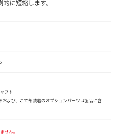
劇的に短縮します。
5
体
ャフト
部および、こて部装着のオプションパーツは製品に含
いません。