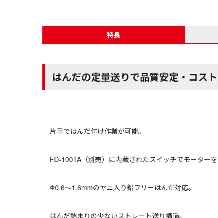
特長
はんだの定量送りで品質安定・コスト
片手ではんだ付け作業が可能。
FD-100TA（別売）に内蔵されたスイッチでモーター
Φ0.6～1.6mmのヤニ入り鉛フリーはんだ対応。
はんだ詰まりの少ないストレート送り構造。