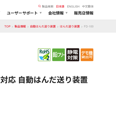
製品検索
日本語
ENGLISH
中文簡体
ズ
ユーザーサポート
会社情報
販売店情報
TOP
製品情報
自動はんだ送り装置
はんだ送り装置
FD-100
対応 自動はんだ送り装置