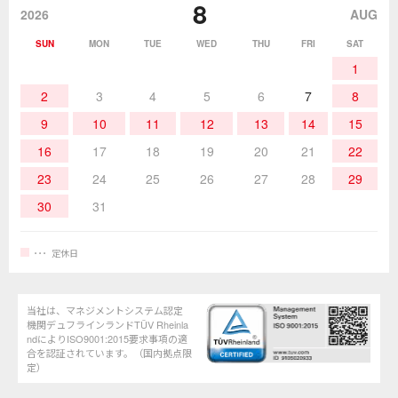
8
作業環境／材料
はんだ／ケミカル
該非説明発行の申込み
販売終了品
2026
AUG
SUN
MON
TUE
WED
THU
FRI
SAT
熱加工
作業用工具
お問合せ・資料請求
1
2
3
4
5
6
7
8
9
10
11
12
13
14
15
16
17
18
19
20
21
22
23
24
25
26
27
28
29
30
31
定休日
当社は、マネジメントシステム認定
機関デュフラインランドTÜV Rheinla
ndによりISO9001:2015要求事項の適
合を認証されています。（国内拠点限
定）