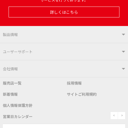
詳しくはこちら
製品情報
製品情報TOP
ユーザーサポート
はんだ付けシステム
はんだこて
ユーザーサポートTOP
会社情報
こて先
自動はんだ送り装置
販売店一覧
採用情報
よくあるご質問
デモ機貸し出しサービス
会社概要
社長あいさつ
新着情報
サイトご利用規約
SDS(MSDS)製品
測定器／こて先温度計
はんだ槽
総合カタログ
沿革
グットブランドについて
安全データシート
個人情報保護方針
表面実装/SMT関連
はんだ除去
prev
n
取扱説明書
通信販売
営業日カレンダー
グットのあゆみ