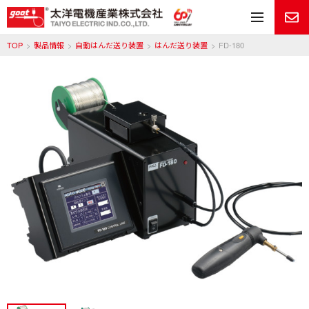
メ
TOP
製品情報
自動はんだ送り装置
はんだ送り装置
FD-180