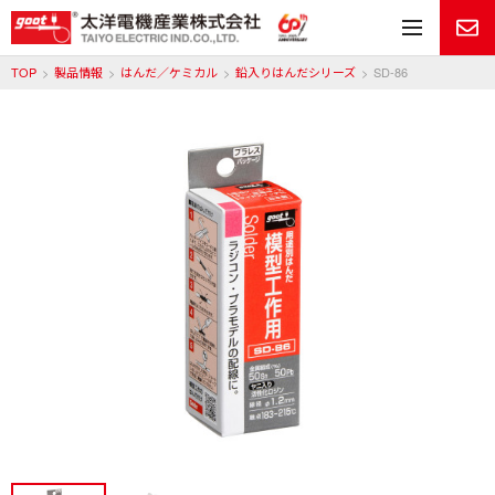
メ
TOP
製品情報
はんだ／ケミカル
鉛入りはんだシリーズ
SD-86