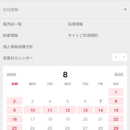
はんだ付けシステム
はんだこて
ユーザーサポートTOP
会社情報
こて先
自動はんだ送り装置
販売店一覧
採用情報
よくあるご質問
デモ機貸し出しサービス
会社概要
社長あいさつ
新着情報
サイトご利用規約
SDS(MSDS)製品
測定器／こて先温度計
はんだ槽
総合カタログ
沿革
グットブランドについて
安全データシート
個人情報保護方針
表面実装/SMT関連
はんだ除去
prev
n
取扱説明書
通信販売
営業日カレンダー
グットのあゆみ
8
作業環境／材料
はんだ／ケミカル
該非説明発行の申込み
販売終了品
2026
AUG
SUN
MON
TUE
WED
THU
FRI
SAT
熱加工
作業用工具
お問合せ・資料請求
1
2
3
4
5
6
7
8
9
10
11
12
13
14
15
16
17
18
19
20
21
22
23
24
25
26
27
28
29