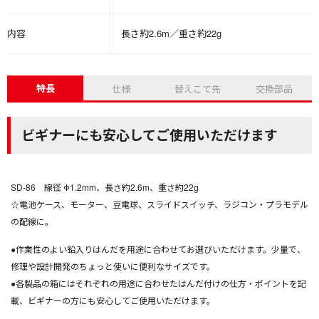
内容
長さ約2.6m／重さ約22g
特長
仕様
替えこて先
交換部品
ビギナーにも安心してご使用いただけます
SD-86 線径 Φ1.2mm、長さ約2.6m、重さ約22g
☆電池ケース、モーター、豆電球、スライドスイッチ、ラジコン・プラモデル
の配線に。
●作業性のよい鉛入りはんだを用途に合わせてお選びいただけます。少量で、
修理や設計開発のちょっと使いに便利なサイズです。
●各製品の箱にはそれぞれの用途に合わせたはんだ付けの仕方・ポイントを記
載、ビギナーの方にも安心してご使用いただけます。