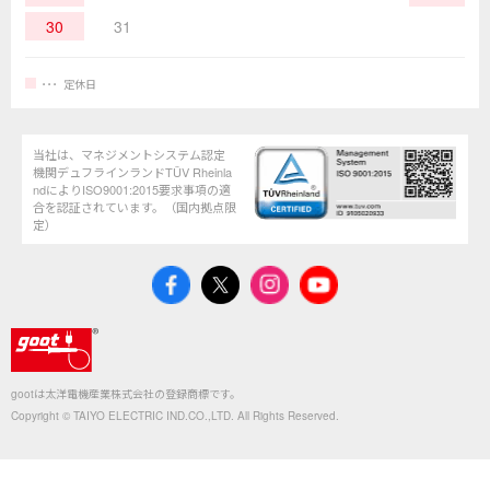
30
31
定休日
当社は、マネジメントシステム認定
機関デュフラインランドTÜV Rheinla
ndによりISO9001:2015要求事項の適
合を認証されています。（国内拠点限
定）
gootは太洋電機産業株式会社の登録商標です。
Copyright © TAIYO ELECTRIC IND.CO.,LTD. All Rights Reserved.