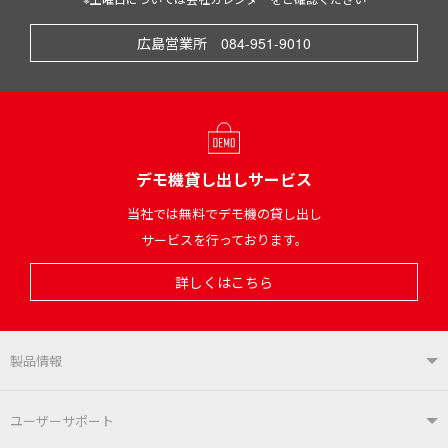
広島営業所 084-951-9010
デモ機貸し出しサービス
当社では無料でデモ機の貸し出し
サービスを行っております。
詳しくはこちら
製品情報
製品情報TOP
ユーザーサポート