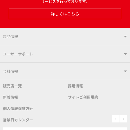
サービスを行っております。
詳しくはこちら
製品情報
製品情報TOP
ユーザーサポート
はんだ付けシステム
はんだこて
ユーザーサポートTOP
会社情報
こて先
自動はんだ送り装置
販売店一覧
採用情報
よくあるご質問
デモ機貸し出しサービス
会社概要
社長あいさつ
新着情報
サイトご利用規約
SDS(MSDS)製品
測定器／こて先温度計
はんだ槽
総合カタログ
沿革
グットブランドについて
安全データシート
個人情報保護方針
表面実装/SMT関連
はんだ除去
prev
n
取扱説明書
通信販売
営業日カレンダー
グットのあゆみ