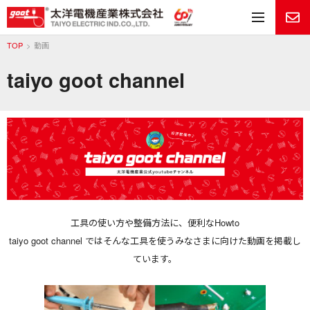
メ
TOP
動画
taiyo goot channel
工具の使い方や整備方法に、便利なHowto
taiyo goot channel ではそんな工具を使うみなさまに向けた動画を掲載し
ています。