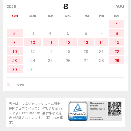
8
作業環境／材料
はんだ／ケミカル
該非説明発行の申込み
販売終了品
2026
AUG
SUN
MON
TUE
WED
THU
FRI
SAT
熱加工
作業用工具
お問合せ・資料請求
1
2
3
4
5
6
7
8
9
10
11
12
13
14
15
16
17
18
19
20
21
22
23
24
25
26
27
28
29
30
31
定休日
当社は、マネジメントシステム認定
機関デュフラインランドTÜV Rheinla
ndによりISO9001:2015要求事項の適
合を認証されています。（国内拠点限
定）