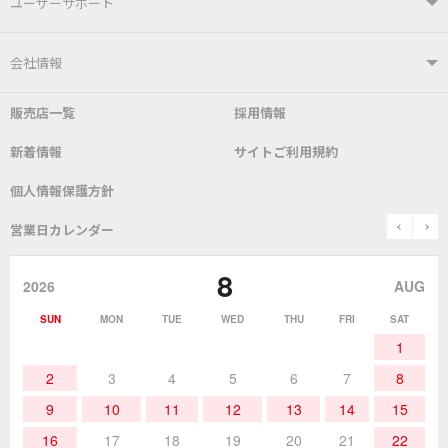
製品情報TOP
ユーザーサポート
はんだ付けシステム
はんだこて
ユーザーサポートTOP
会社情報
こて先
自動はんだ送り装置
販売店一覧
採用情報
よくあるご質問
デモ機貸し出しサービス
会社概要
社長あいさつ
新着情報
サイトご利用規約
SDS(MSDS)製品
測定器／こて先温度計
はんだ槽
総合カタログ
沿革
グットブランドについて
安全データシート
個人情報保護方針
表面実装/SMT関連
はんだ除去
prev
n
取扱説明書
通信販売
営業日カレンダー
グットのあゆみ
8
作業環境／材料
はんだ／ケミカル
該非説明発行の申込み
販売終了品
2026
AUG
SUN
MON
TUE
WED
THU
FRI
SAT
熱加工
作業用工具
お問合せ・資料請求
1
2
3
4
5
6
7
8
9
10
11
12
13
14
15
16
17
18
19
20
21
22