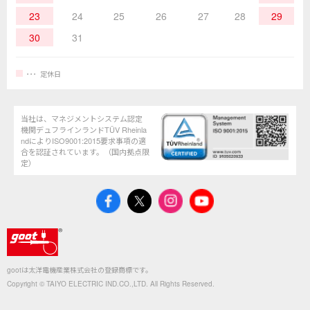
23
24
25
26
27
28
29
30
31
定休日
当社は、マネジメントシステム認定
機関デュフラインランドTÜV Rheinla
ndによりISO9001:2015要求事項の適
合を認証されています。（国内拠点限
定）
gootは太洋電機産業株式会社の登録商標です。
Copyright © TAIYO ELECTRIC IND.CO.,LTD. All Rights Reserved.