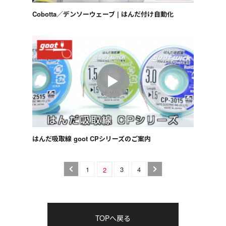
Cobotta／デンソーウェーブ | はんだ付け自動化
はんだ吸取線 goot CPシリーズのご案内
1
3
4
2
TOPへ戻る