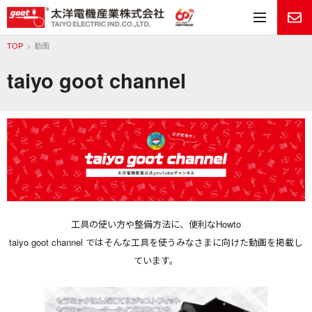
メ
TOP
動画
taiyo goot channel
工具の使い方や整備方法に、便利なHowto
taiyo goot channel ではそんな工具を使うみなさまに向けた動画を掲載し
ています。