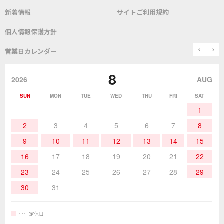
新着情報
サイトご利用規約
SDS(MSDS)製品
測定器／こて先温度計
はんだ槽
総合カタログ
沿革
グットブランドについて
安全データシート
個人情報保護方針
表面実装/SMT関連
はんだ除去
prev
n
取扱説明書
通信販売
営業日カレンダー
グットのあゆみ
8
作業環境／材料
はんだ／ケミカル
該非説明発行の申込み
販売終了品
2026
AUG
SUN
MON
TUE
WED
THU
FRI
SAT
熱加工
作業用工具
お問合せ・資料請求
1
2
3
4
5
6
7
8
9
10
11
12
13
14
15
16
17
18
19
20
21
22
23
24
25
26
27
28
29
30
31
定休日