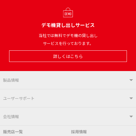
デモ機貸し出しサービス
当社では無料でデモ機の貸し出し
サービスを行っております。
詳しくはこちら
製品情報
製品情報TOP
ユーザーサポート
はんだ付けシステム
はんだこて
ユーザーサポートTOP
会社情報
こて先
自動はんだ送り装置
販売店一覧
採用情報
よくあるご質問
デモ機貸し出しサービス
会社概要
社長あいさつ