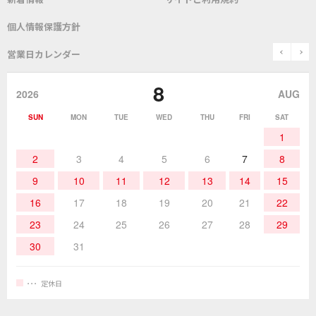
SDS(MSDS)製品
測定器／こて先温度計
はんだ槽
総合カタログ
沿革
グットブランドについて
安全データシート
個人情報保護方針
表面実装/SMT関連
はんだ除去
prev
n
取扱説明書
通信販売
営業日カレンダー
グットのあゆみ
8
作業環境／材料
はんだ／ケミカル
該非説明発行の申込み
販売終了品
2026
AUG
SUN
MON
TUE
WED
THU
FRI
SAT
熱加工
作業用工具
お問合せ・資料請求
1
2
3
4
5
6
7
8
9
10
11
12
13
14
15
16
17
18
19
20
21
22
23
24
25
26
27
28
29
30
31
定休日