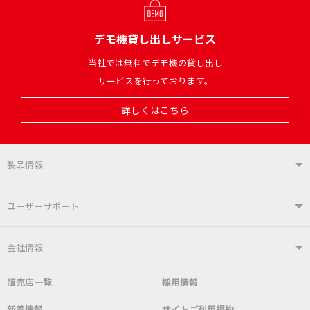
デモ機貸し出しサービス
当社では無料でデモ機の貸し出し
サービスを行っております。
詳しくはこちら
製品情報
製品情報TOP
ユーザーサポート
はんだ付けシステム
はんだこて
ユーザーサポートTOP
会社情報
こて先
自動はんだ送り装置
販売店一覧
採用情報
よくあるご質問
デモ機貸し出しサービス
会社概要
社長あいさつ
新着情報
サイトご利用規約