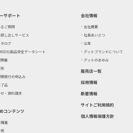
ーサポート
会社情報
あるご質問
会社概要
機貸し出しサービス
社長あいさつ
カタログ
沿革
MSDS)製品
安全データシート
グットブランドについて
説明書
グットのあゆみ
販売
販売店一覧
説明発行の申込み
採用情報
終了品
合せ・資料請求
新着情報
サイトご利用規約
めコンテンツ
個人情報保護方針
整備室
事例