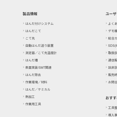
製品情報
ユーザ
はんだ付けシステム
よく
はんだこて
デモ
こて先
総合
自動はんだ送り装置
SDS(
測定器／こて先温度計
取扱
はんだ槽
通信
表面実装/SMT関連
該非
はんだ除去
販売
作業環境／材料
お問
はんだ／ケミカル
熱加工
おすす
作業用工具
工具
導入