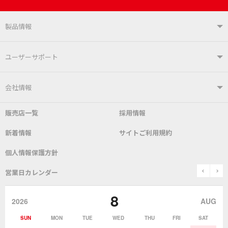
製品情報
製品情報TOP
ユーザーサポート
はんだ付けシステム
はんだこて
ユーザーサポートTOP
会社情報
こて先
自動はんだ送り装置
販売店一覧
採用情報
よくあるご質問
デモ機貸し出しサービス
会社概要
社長あいさつ
新着情報
サイトご利用規約
SDS(MSDS)製品
測定器／こて先温度計
はんだ槽
総合カタログ
沿革
グットブランドについて
安全データシート
個人情報保護方針
表面実装/SMT関連
はんだ除去
prev
n
取扱説明書
通信販売
営業日カレンダー
グットのあゆみ
8
作業環境／材料
はんだ／ケミカル
該非説明発行の申込み
販売終了品
2026
AUG
SUN
MON
TUE
WED
THU
FRI
SAT
熱加工
作業用工具