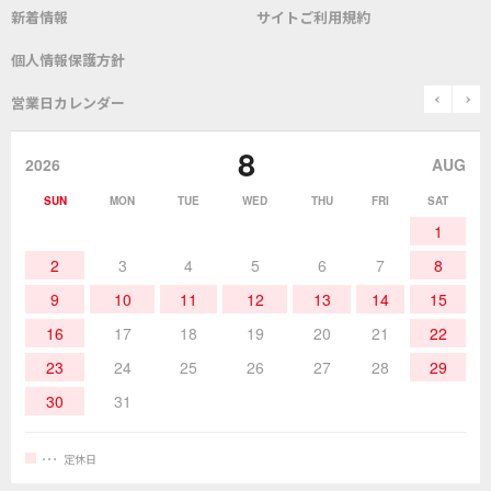
新着情報
サイトご利用規約
SDS(MSDS)製品
測定器／こて先温度計
はんだ槽
総合カタログ
沿革
グットブランドについて
安全データシート
個人情報保護方針
表面実装/SMT関連
はんだ除去
prev
n
取扱説明書
通信販売
営業日カレンダー
グットのあゆみ
8
作業環境／材料
はんだ／ケミカル
該非説明発行の申込み
販売終了品
2026
AUG
SUN
MON
TUE
WED
THU
FRI
SAT
熱加工
作業用工具
お問合せ・資料請求
1
2
3
4
5
6
7
8
9
10
11
12
13
14
15
16
17
18
19
20
21
22
23
24
25
26
27
28
29
30
31
定休日