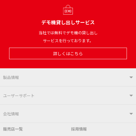
デモ機貸し出しサービス
当社では無料でデモ機の貸し出し
サービスを行っております。
詳しくはこちら
製品情報
製品情報TOP
ユーザーサポート
はんだ付けシステム
はんだこて
ユーザーサポートTOP
会社情報
こて先
自動はんだ送り装置
販売店一覧
採用情報
よくあるご質問
デモ機貸し出しサービス
会社概要
社長あいさつ