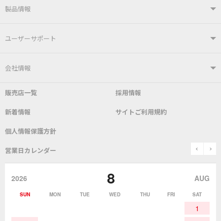
製品情報
製品情報TOP
ユーザーサポート
はんだ付けシステム
はんだこて
ユーザーサポートTOP
会社情報
こて先
自動はんだ送り装置
販売店一覧
採用情報
よくあるご質問
デモ機貸し出しサービス
会社概要
社長あいさつ
新着情報
サイトご利用規約
SDS(MSDS)製品
測定器／こて先温度計
はんだ槽
総合カタログ
沿革
グットブランドについて
安全データシート
個人情報保護方針
表面実装/SMT関連
はんだ除去
prev
n
取扱説明書
通信販売
営業日カレンダー
グットのあゆみ
8
作業環境／材料
はんだ／ケミカル
該非説明発行の申込み
販売終了品
2026
AUG
SUN
MON
TUE
WED
THU
FRI
SAT
熱加工
作業用工具
お問合せ・資料請求
1