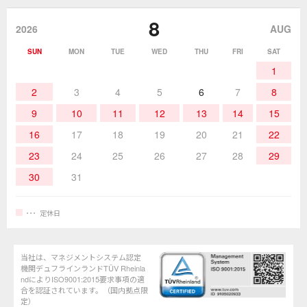
8
作業環境／材料
はんだ／ケミカル
該非説明発行の申込み
販売終了品
2026
AUG
SUN
MON
TUE
WED
THU
FRI
SAT
熱加工
作業用工具
お問合せ・資料請求
1
2
3
4
5
6
7
8
9
10
11
12
13
14
15
16
17
18
19
20
21
22
23
24
25
26
27
28
29
30
31
定休日
当社は、マネジメントシステム認定
機関デュフラインランドTÜV Rheinla
ndによりISO9001:2015要求事項の適
合を認証されています。（国内拠点限
定）