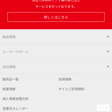
サービスを行っております。
詳しくはこちら
製品情報
製品情報TOP
ユーザーサポート
はんだ付けシステム
はんだこて
ユーザーサポートTOP
会社情報
こて先
自動はんだ送り装置
販売店一覧
採用情報
よくあるご質問
デモ機貸し出しサービス
会社概要
社長あいさつ
新着情報
サイトご利用規約
SDS(MSDS)製品
測定器／こて先温度計
はんだ槽
総合カタログ
沿革
グットブランドについて
安全データシート
個人情報保護方針
表面実装/SMT関連
はんだ除去
prev
n
取扱説明書
通信販売
営業日カレンダー
グットのあゆみ