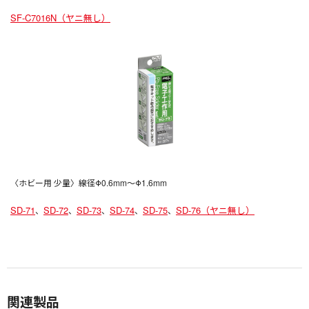
SF-C7016N（ヤニ無し）
〈ホビー用 少量〉線径Φ0.6mm〜Φ1.6mm
SD-71
SD-72
SD-73
SD-74
SD-75
SD-76（ヤニ無し）
、
、
、
、
、
関連製品