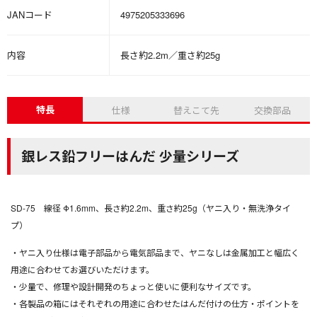
JANコード
4975205333696
内容
長さ約2.2m／重さ約25g
特長
仕様
替えこて先
交換部品
銀レス鉛フリーはんだ 少量シリーズ
SD-75 線径 Φ1.6mm、長さ約2.2m、重さ約25g（ヤニ入り・無洗浄タイ
プ）
・ヤニ入り仕様は電子部品から電気部品まで、ヤニなしは金属加工と幅広く
用途に合わせてお選びいただけます。
・少量で、修理や設計開発のちょっと使いに便利なサイズです。
・各製品の箱にはそれぞれの用途に合わせたはんだ付けの仕方・ポイントを