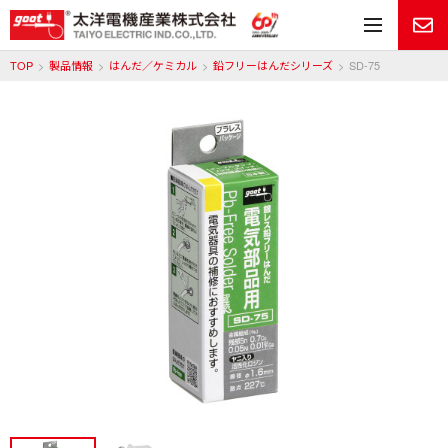
メ
TOP
製品情報
はんだ／ケミカル
鉛フリーはんだシリーズ
SD-75