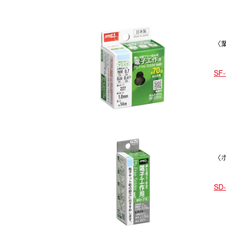
〈業
SF
〈ホ
SD-