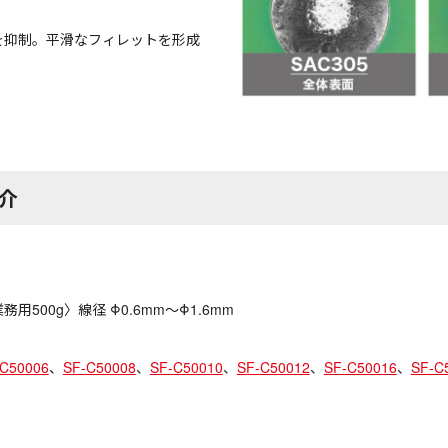
を抑制。平滑なフィレットを形成
介
務用500g〉線径 Φ0.6mm〜Φ1.6mm
-C50006
、
SF-C50008
、
SF-C50010
、
SF-C50012
、
SF-C50016
、
SF-