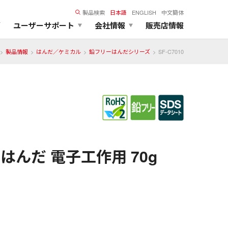
製品検索
日本語
ENGLISH
中文簡体
ズ
ユーザーサポート
会社情報
販売店情報
製品情報
はんだ／ケミカル
鉛フリーはんだシリーズ
SF-C7010
んだ 電子工作用 70g