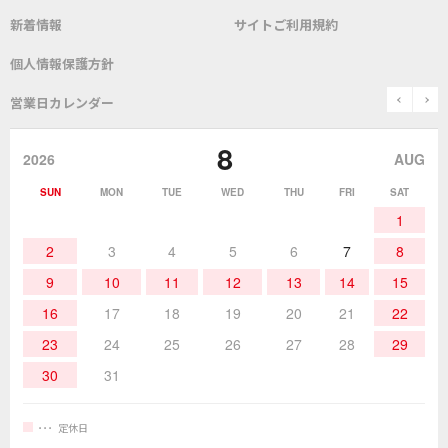
新着情報
サイトご利用規約
SDS(MSDS)製品
測定器／こて先温度計
はんだ槽
総合カタログ
沿革
グットブランドについて
安全データシート
個人情報保護方針
表面実装/SMT関連
はんだ除去
prev
n
取扱説明書
通信販売
営業日カレンダー
グットのあゆみ
8
作業環境／材料
はんだ／ケミカル
該非説明発行の申込み
販売終了品
2026
AUG
SUN
MON
TUE
WED
THU
FRI
SAT
熱加工
作業用工具
お問合せ・資料請求
1
2
3
4
5
6
7
8
9
10
11
12
13
14
15
16
17
18
19
20
21
22
23
24
25
26
27
28
29
30
31
定休日