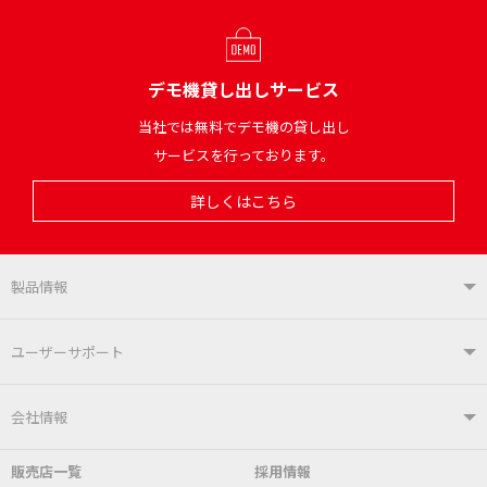
デモ機貸し出しサービス
当社では無料でデモ機の貸し出し
サービスを行っております。
詳しくはこちら
製品情報
製品情報TOP
ユーザーサポート
はんだ付けシステム
はんだこて
ユーザーサポートTOP
会社情報
こて先
自動はんだ送り装置
販売店一覧
採用情報
よくあるご質問
デモ機貸し出しサービス
会社概要
社長あいさつ